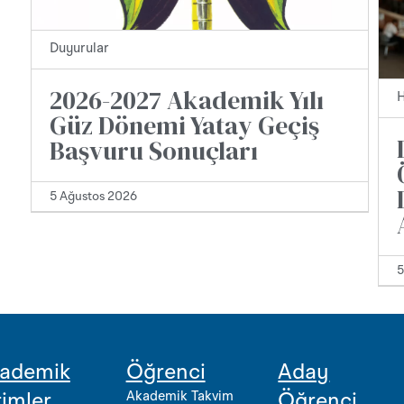
Duyurular
2026-2027 Akademik Yılı
H
Güz Dönemi Yatay Geçiş
Başvuru Sonuçları
5 Ağustos 2026
5
ademik
Öğrenci
Aday
Akademik Takvim
rimler
Öğrenci