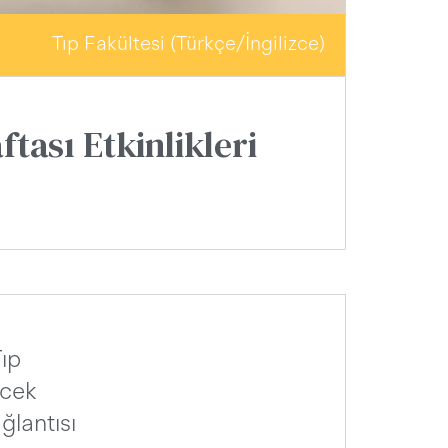
Tıp Fakültesi (Türkçe/İngilizce)
tası Etkinlikleri
ıp
ecek
ğlantısı