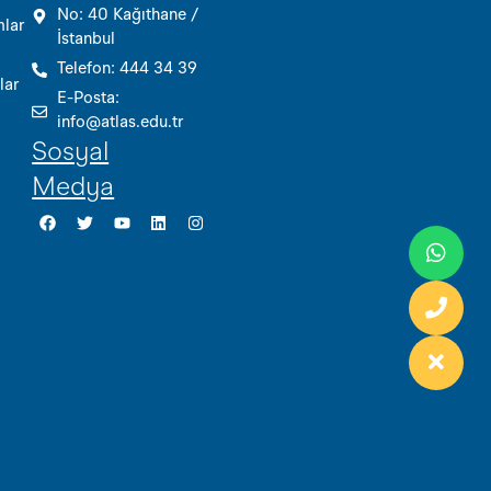
No: 40 Kağıthane /
mlar
İstanbul
Telefon: 444 34 39
lar
E-Posta:
info@atlas.edu.tr
Sosyal
Medya