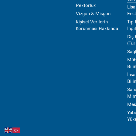
Rektörlük
Lisa
Vizyon & Misyon
Enst
Kişisel Verilerin
Tıp 
Korunması Hakkında
İngi
Diş 
(Tür
Sağl
Müh
Bili
İnsa
Bili
Sana
Mima
Mes
Yaba
Yük