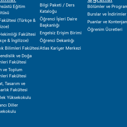
Bilgi Paketi / Ders
nsüstü Eğitim
Bölümler ve Progra
Kataloğu
itüsü
Burslar ve İndirimler
Öğrenci İşleri Daire
Fakültesi (Türkçe &
Puanlar ve Kontenjan
Başkanlığı
lizce)
Öğrenim Ücretleri
Engelsiz Erişim Birimi
Hekimliği Fakültesi
kçe & İngilizce)
Öğrenci Dekanlığı
ık Bilimleri Fakültesi
Atlas Kariyer Merkezi
endislik ve Doğa
mleri Fakültesi
n ve Toplum
mleri Fakültesi
t, Tasarım ve
rlık Fakültesi
lek Yüksekokulu
ncı Diller
sekokulu