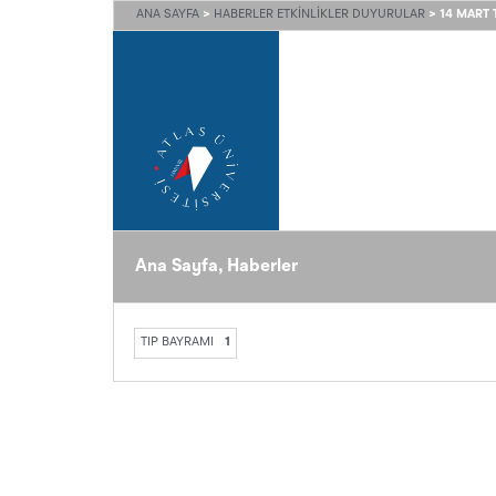
ANA SAYFA
>
HABERLER ETKINLIKLER DUYURULAR
>
14 MART T
Ana Sayfa
,
Haberler
TIP BAYRAMI
1