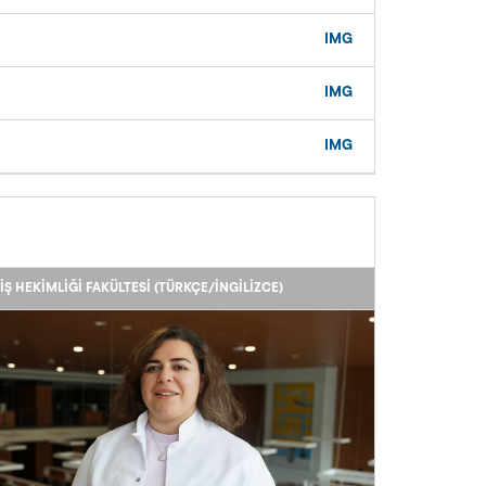
IMG
IMG
IMG
IŞ HEKIMLIĞI FAKÜLTESI (TÜRKÇE/İNGILIZCE)