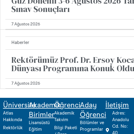
Güz Dönemi 3-6 Ağustos 2026 Ta
Sınav Sonuçları
7 Ağustos 2026
Haberler
Rektörümüz Prof. Dr. Ersoy Koca
Dünyası Programına Konuk Old
7 Ağustos 2026
Üniversite
Akademik
Öğrenci
Aday
İletişim
Atlas
Akademik
Adres:
Birimler
Öğrenci
Hakkında
Takvim
Anadolu
Lisansüstü
Bölümler ve
Cd. No:
Rektörlük
Bilgi Paketi
Eğitim
Programlar
40