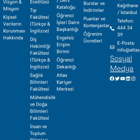
/ Ders
Vizyon &
Enstitüsü
Burslar ve
Kağıthane
Kataloğu
Misyon
Tıp
İndirimler
/ İstanbul
Öğrenci
Kişisel
Fakültesi
Puanlar ve
Telefon:
İşleri Daire
Verilerin
(Türkçe &
Kontenjanlar
444 34
Başkanlığı
Korunması
İngilizce)
Öğrenim
39
Hakkında
Engelsiz
Diş
Ücretleri
E-Posta:
Erişim
Hekimliği
info@atlas
Birimi
Fakültesi
Sosyal
(Türkçe &
Öğrenci
İngilizce)
Dekanlığı
Medya
Sağlık
Atlas
Bilimleri
Kariyer
Fakültesi
Merkezi
Mühendislik
ve Doğa
Bilimleri
Fakültesi
İnsan ve
Toplum