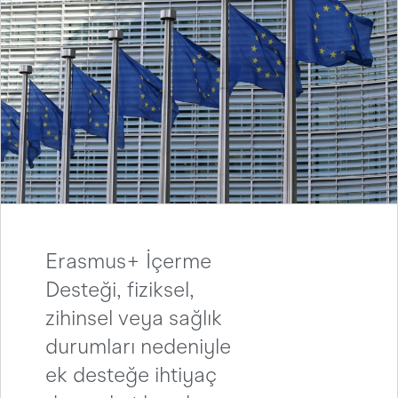
Personel Hareketliliği Anlaşması – Eğitim Alma
Personel Hareketliliği Geri Bildirim Formu
Öğrenci Beyannamesi
Erasmus+ İçerme
Desteği, fiziksel,
zihinsel veya sağlık
durumları nedeniyle
ek desteğe ihtiyaç