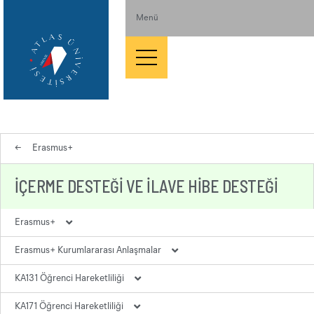
Menü
←
Erasmus+
İÇERME DESTEĞI VE İLAVE HIBE DESTEĞI
Erasmus+
Erasmus+ Kurumlararası Anlaşmalar
Erasmus+ Hakkında
KA131 Öğrenci Hareketliliği
Erasmus+ Koordinatörlüğü
KA131 Kurumlararası Anlaşmalar
KA171 Öğrenci Hareketliliği
Erasmus+ Hareketlilik Yönergesi
KA171 Kurumlararası Anlaşmalar
Giden Öğrenim Hareketliliği