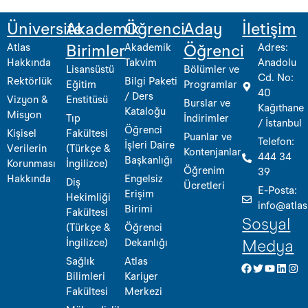
Üniversite
Akademik
Öğrenci
Aday
İletişim
Atlas
Akademik
Adres:
Birimler
Öğrenci
Hakkında
Takvim
Anadolu
Lisansüstü
Bölümler ve
Cd. No:
Rektörlük
Bilgi Paketi
Eğitim
Programlar
40
/ Ders
Vizyon &
Enstitüsü
Burslar ve
Kağıthane
Kataloğu
Misyon
Tıp
İndirimler
/ İstanbul
Öğrenci
Kişisel
Fakültesi
Puanlar ve
Telefon:
İşleri Daire
Verilerin
(Türkçe &
Kontenjanlar
444 34
Başkanlığı
Korunması
İngilizce)
Öğrenim
39
Hakkında
Engelsiz
Diş
Ücretleri
E-Posta:
Erişim
Hekimliği
info@atlas
Birimi
Fakültesi
Sosyal
(Türkçe &
Öğrenci
İngilizce)
Dekanlığı
Medya
Sağlık
Atlas
Bilimleri
Kariyer
Fakültesi
Merkezi