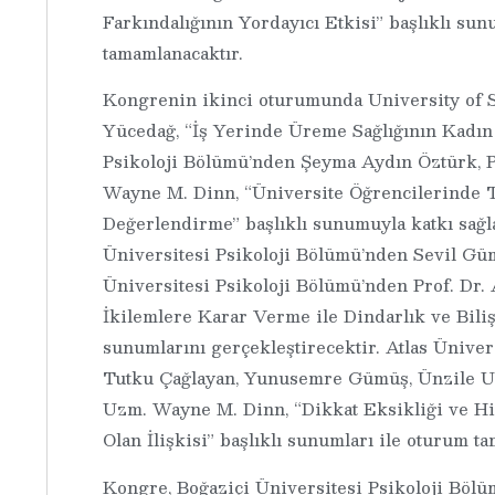
Farkındalığının Yordayıcı Etkisi” başlıklı sun
tamamlanacaktır.
Kongrenin ikinci oturumunda University of 
Yücedağ, “İş Yerinde Üreme Sağlığının Kadın Ç
Psikoloji Bölümü’nden Şeyma Aydın Öztürk, P
Wayne M. Dinn, “Üniversite Öğrencilerinde T
Değerlendirme” başlıklı sunumuyla katkı sağl
Üniversitesi Psikoloji Bölümü’nden Sevil Gü
Üniversitesi Psikoloji Bölümü’nden Prof. Dr. 
İkilemlere Karar Verme ile Dindarlık ve Bilişse
sunumlarını gerçekleştirecektir. Atlas Ünive
Tutku Çağlayan, Yunusemre Gümüş, Ünzile Ulu
Uzm. Wayne M. Dinn, “Dikkat Eksikliği ve Hip
Olan İlişkisi” başlıklı sunumları ile oturum t
Kongre, Boğaziçi Üniversitesi Psikoloji Bölü