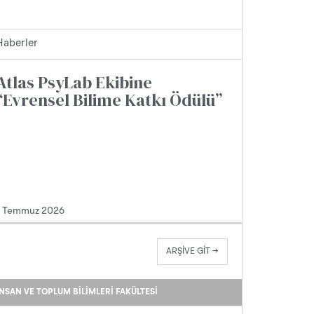
Haberler
Atlas PsyLab Ekibine
“Evrensel Bilime Katkı Ödülü”
1 Temmuz 2026
ARŞİVE GİT →
İNSAN VE TOPLUM BILIMLERI FAKÜLTESI