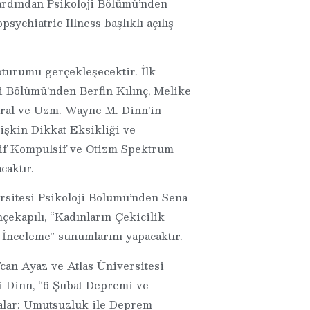
 ardından Psikoloji Bölümü’nden
chiatric Illness başlıklı açılış
oturumu gerçekleşecektir. İlk
i Bölümü’nden Berfin Kılınç, Melike
Göral ve Uzm. Wayne M. Dinn’in
rişkin Dikkat Eksikliği ve
sif Kompulsif ve Otizm Spektrum
acaktır.
sitesi Psikoloji Bölümü’nden Sena
ekapılı, “Kadınların Çekicilik
 İnceleme” sunumlarını yapacaktır.
can Ayaz ve Atlas Üniversitesi
i Dinn, “6 Şubat Depremi ve
alar: Umutsuzluk ile Deprem