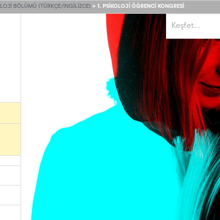
LOJI BÖLÜMÜ (TÜRKÇE/İNGILIZCE)
>
1. PSIKOLOJI ÖĞRENCI KONGRESI