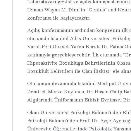
Laboratuvarı gezisi ve açılış konuşmalarının
Uzman Wayne M. Dinn’in “Genius” and Neuropsy
konferansı ile başlayacaktır.
Açılış konferansının ardından kongrenin ilk 
oturumda İstanbul Atlas Üniversitesi Psikoloj
Varol, Peri Göksel, Yaren Karslı, Dr. Fatma 
katılımıyla gerçekleşecektir. İlk oturumda “E
Hiperaktivite Bozukluğu Belirtilerinin Obse
Bozukluk Belirtileri ile Olan İlişkisi” ele alın
Oturumun devamında İstanbul Medipol Üniver
Demirci, Merve Koyuncu, Dr. Hasan Galip Bahç
Algılarında Üniformanın Etkisi: Evrimsel Bir
Okan Üniversitesi Psikoloji Bölümü’nden Elif
Psikoloji Bölümü’nden Prof. Dr. Ayşe Ayçiçeğ
Üniversite Öğrencilerinde Psikolojik Yansım