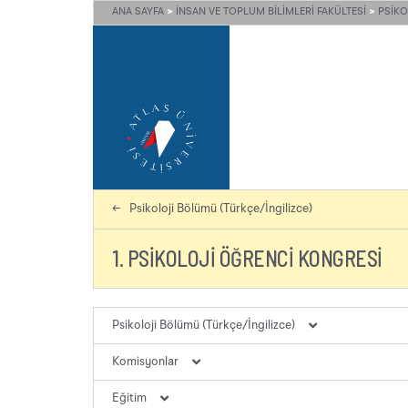
ANA SAYFA
>
İNSAN VE TOPLUM BILIMLERI FAKÜLTESI
>
PSIKO
←
Psikoloji Bölümü (Türkçe/İngilizce)
1. PSIKOLOJI ÖĞRENCI KONGRESI
Psikoloji Bölümü (Türkçe/İngilizce)
Komisyonlar
Hakkında
Eğitim
Yönetim
Akreditasyon Komisyonu