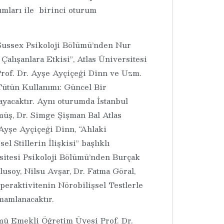
umları ile birinci oturum
Sussex Psikoloji Bölümü’nden Nur
alışanlara Etkisi”, Atlas Üniversitesi
rof. Dr. Ayşe Ayçiçeği Dinn ve Uzm.
ütün Kullanımı: Güncel Bir
ayacaktır. Aynı oturumda İstanbul
müş, Dr. Simge Şişman Bal Atlas
Ayşe Ayçiçeği Dinn, “Ahlaki
l Stillerin İlişkisi” başlıklı
rsitesi Psikoloji Bölümü’nden Burçak
soy, Nilsu Avşar, Dr. Fatma Göral,
eraktivitenin Nörobilişsel Testlerle
amamlanacaktır.
mü Emekli Öğretim Üyesi Prof. Dr.